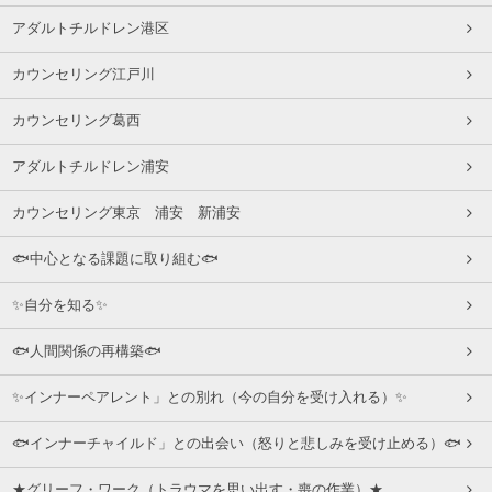
アダルトチルドレン港区
カウンセリング江戸川
カウンセリング葛西
アダルトチルドレン浦安
カウンセリング東京 浦安 新浦安
🐟中心となる課題に取り組む🐟
✨自分を知る✨
🐟人間関係の再構築🐟
✨インナーペアレント」との別れ（今の自分を受け入れる）✨
🐟インナーチャイルド」との出会い（怒りと悲しみを受け止める）🐟
★グリーフ・ワーク（トラウマを思い出す・喪の作業）★