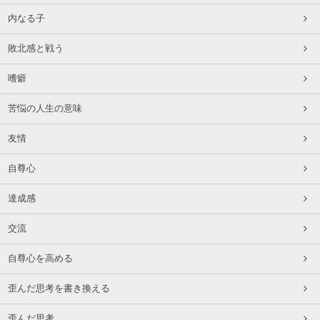
内なる子
敗北感と戦う
嗜癖
苦悩の人生の意味
友情
自尊心
達成感
交流
自尊心を高める
歪んだ思考を書き換える
歪んだ思考