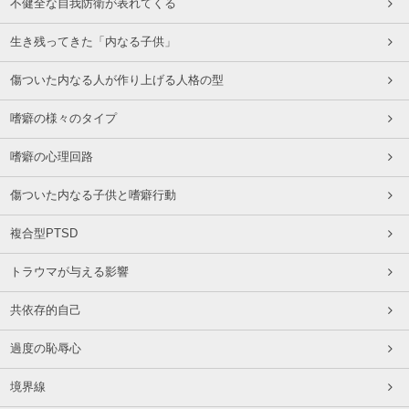
不健全な自我防衛が表れてくる
生き残ってきた「内なる子供」
傷ついた内なる人が作り上げる人格の型
嗜癖の様々のタイプ
嗜癖の心理回路
傷ついた内なる子供と嗜癖行動
複合型PTSD
トラウマが与える影響
共依存的自己
過度の恥辱心
境界線