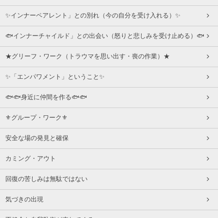
✨インナーペアレント」との別れ（今の自分を受け入れる）✨
🐟インナーチャイルド」との出会い（怒りと悲しみを受け止める）🐟
★グリーフ・ワーク（トラウマを思い出す・喪の作業）★
✨「エンパワメント」ということ✨
🐟🐟身近に仲間を作る🐟🐟
⚜グループ・ワーク⚜
安全な場の発見と確保
カミング・アウト
回復の苦しみは無駄ではない
気づきの出現