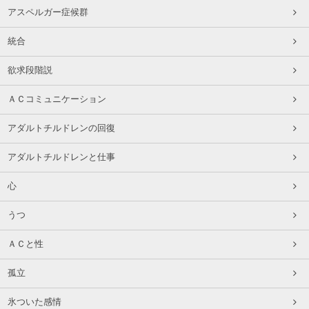
アスペルガー症候群
統合
欲求段階説
ＡＣコミュニケーション
アダルトチルドレンの回復
アダルトチルドレンと仕事
心
うつ
ＡＣと性
孤立
氷ついた感情