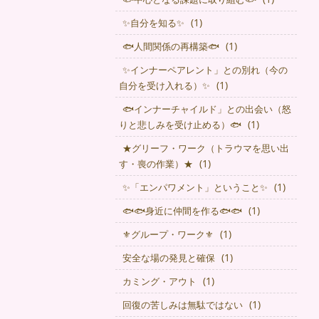
(1)
✨自分を知る✨
(1)
🐟人間関係の再構築🐟
✨インナーペアレント」との別れ（今の
(1)
自分を受け入れる）✨
🐟インナーチャイルド」との出会い（怒
(1)
りと悲しみを受け止める）🐟
★グリーフ・ワーク（トラウマを思い出
(1)
す・喪の作業）★
(1)
✨「エンパワメント」ということ✨
(1)
🐟🐟身近に仲間を作る🐟🐟
(1)
⚜グループ・ワーク⚜
(1)
安全な場の発見と確保
(1)
カミング・アウト
(1)
回復の苦しみは無駄ではない