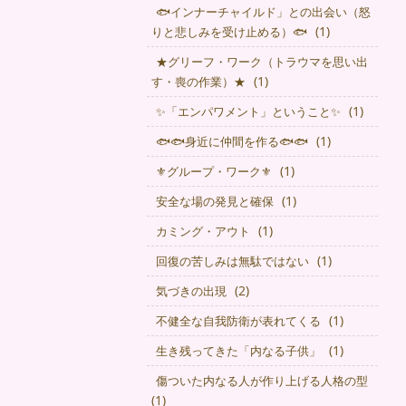
🐟インナーチャイルド」との出会い（怒
(1)
りと悲しみを受け止める）🐟
★グリーフ・ワーク（トラウマを思い出
(1)
す・喪の作業）★
(1)
✨「エンパワメント」ということ✨
(1)
🐟🐟身近に仲間を作る🐟🐟
(1)
⚜グループ・ワーク⚜
(1)
安全な場の発見と確保
(1)
カミング・アウト
(1)
回復の苦しみは無駄ではない
(2)
気づきの出現
(1)
不健全な自我防衛が表れてくる
(1)
生き残ってきた「内なる子供」
傷ついた内なる人が作り上げる人格の型
(1)