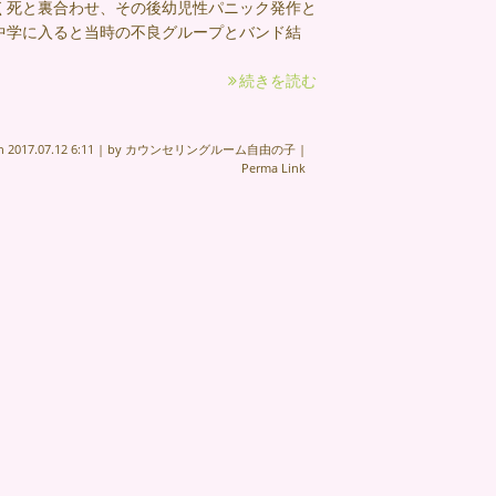
く死と裏合わせ、その後幼児性パニック発作と
、中学に入ると当時の不良グループとバンド結
続きを読む
on
2017.07.12 6:11
|
by
カウンセリングルーム自由の子
|
Perma Link