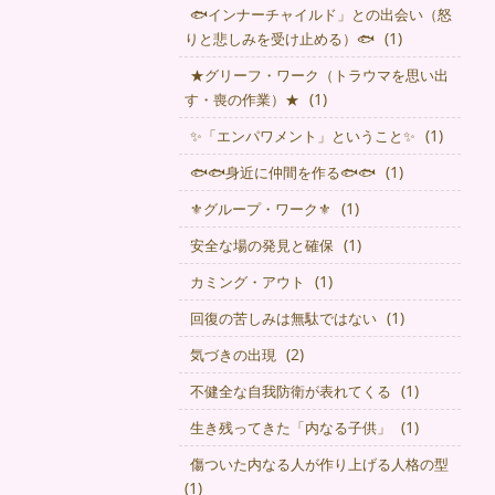
🐟インナーチャイルド」との出会い（怒
(1)
りと悲しみを受け止める）🐟
★グリーフ・ワーク（トラウマを思い出
(1)
す・喪の作業）★
(1)
✨「エンパワメント」ということ✨
(1)
🐟🐟身近に仲間を作る🐟🐟
(1)
⚜グループ・ワーク⚜
(1)
安全な場の発見と確保
(1)
カミング・アウト
(1)
回復の苦しみは無駄ではない
(2)
気づきの出現
(1)
不健全な自我防衛が表れてくる
(1)
生き残ってきた「内なる子供」
傷ついた内なる人が作り上げる人格の型
(1)