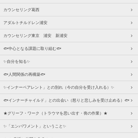
カウンセリング葛西
アダルトチルドレン浦安
カウンセリング東京 浦安 新浦安
🐟中心となる課題に取り組む🐟
✨自分を知る✨
🐟人間関係の再構築🐟
✨インナーペアレント」との別れ（今の自分を受け入れる）✨
🐟インナーチャイルド」との出会い（怒りと悲しみを受け止める）🐟
★グリーフ・ワーク（トラウマを思い出す・喪の作業）★
✨「エンパワメント」ということ✨