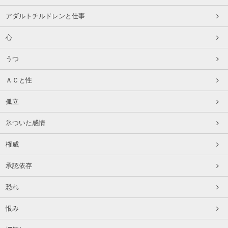
アダルトチルドレンと仕事
心
うつ
ＡＣと性
孤立
氷ついた感情
権威
承認依存
恐れ
恨み