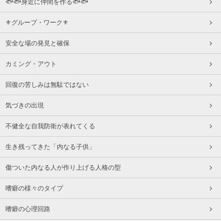
🐟🐟身近に仲間を作る🐟🐟
⚜グループ・ワーク⚜
安全な場の発見と確保
カミング・アウト
回復の苦しみは無駄ではない
気づきの出現
不健全な自我防衛が表れてくる
生き残ってきた「内なる子供」
傷ついた内なる人が作り上げる人格の型
嗜癖の様々のタイプ
嗜癖の心理回路