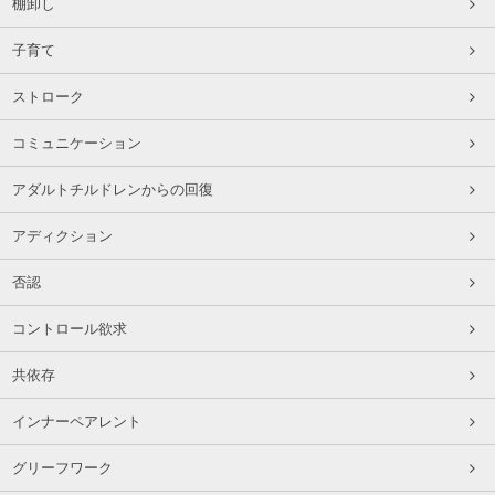
棚卸し
子育て
ストローク
コミュニケーション
アダルトチルドレンからの回復
アディクション
否認
コントロール欲求
共依存
インナーペアレント
グリーフワーク