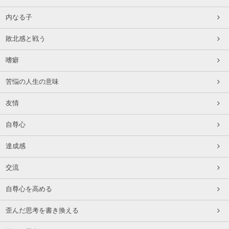
内なる子
敗北感と戦う
嗜癖
苦悩の人生の意味
友情
自尊心
達成感
交流
自尊心を高める
歪んだ思考を書き換える