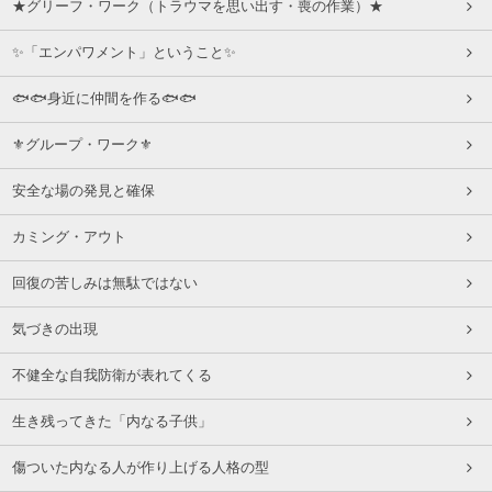
★グリーフ・ワーク（トラウマを思い出す・喪の作業）★
✨「エンパワメント」ということ✨
🐟🐟身近に仲間を作る🐟🐟
⚜グループ・ワーク⚜
安全な場の発見と確保
カミング・アウト
回復の苦しみは無駄ではない
気づきの出現
不健全な自我防衛が表れてくる
生き残ってきた「内なる子供」
傷ついた内なる人が作り上げる人格の型