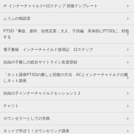
🌱 インナーチャイルド×12ステップ 回復テンプレート
ふうふの相談室
PTSD「事故、虐待、自然災害」大人、子供編 具体的にPTSDに、対処
する
電子書籍 インナーチャイルド放浪記 12ステップ
自由の子癒しの総合サイトライン友達登録
「ネット講座PTSDの癒しと回復の方法 ACとインナーチャイルドの癒
しネット講座
自由の子インナーチャイルドセッション１２
チャツト
カウンセラーとしての失敗
ネットで学ぼう！カウンセリング講座