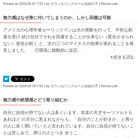
Posted on
2018.05.07 7:57
|
by
カウンセリングルーム自由の子
|
Perma Link
無力感はなぜ身に付いてしまうのか、しかし回復は可能
アメリカの心理学者セーリックマンは犬の実験を行って、不快な刺
激を受け 続け自分でそれを回避することが出来ない（変化させられ
ない）状況が続く と、次の三つのマイナスの効果が表れることを発
見しました。 ①環境に能動的に反応…
続きを読む
Posted on
2018.04.19 7:53
|
by
カウンセリングルーム自由の子
|
Perma Link
無力感や絶望感とどう取り組むか
自分に自信が持てない人は多くいます。音楽の天才モーツァルトも
あれほど の天分に恵まれながらも、「自分のことが好きか」と周り
の人に良く聞いてい たと言われています。自分に自信が持てないこ
とは苦しみで、周りの人とつき 合うこ…