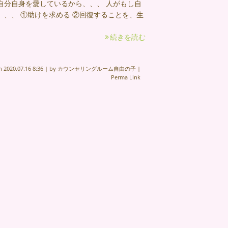
自分自身を愛しているから、、、 人がもし自
、、 ①助けを求める ②回復することを、生
続きを読む
on
2020.07.16 8:36
|
by
カウンセリングルーム自由の子
|
Perma Link