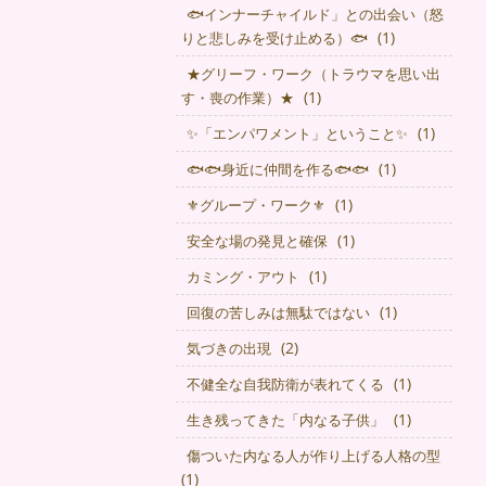
🐟インナーチャイルド」との出会い（怒
(1)
りと悲しみを受け止める）🐟
★グリーフ・ワーク（トラウマを思い出
(1)
す・喪の作業）★
(1)
✨「エンパワメント」ということ✨
(1)
🐟🐟身近に仲間を作る🐟🐟
(1)
⚜グループ・ワーク⚜
(1)
安全な場の発見と確保
(1)
カミング・アウト
(1)
回復の苦しみは無駄ではない
(2)
気づきの出現
(1)
不健全な自我防衛が表れてくる
(1)
生き残ってきた「内なる子供」
傷ついた内なる人が作り上げる人格の型
(1)