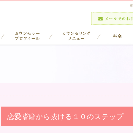
東
恋愛嗜癖から抜ける１０のステップ