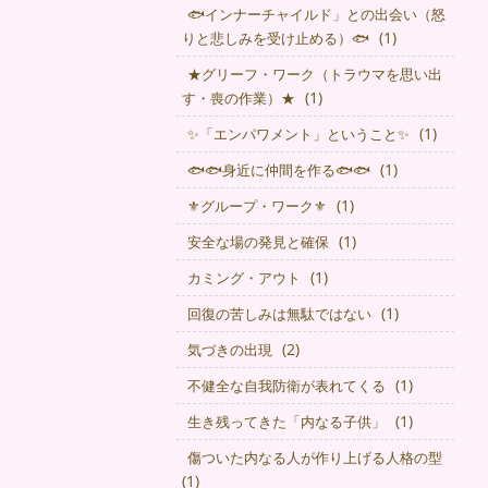
🐟インナーチャイルド」との出会い（怒
(1)
りと悲しみを受け止める）🐟
★グリーフ・ワーク（トラウマを思い出
(1)
す・喪の作業）★
(1)
✨「エンパワメント」ということ✨
(1)
🐟🐟身近に仲間を作る🐟🐟
(1)
⚜グループ・ワーク⚜
(1)
安全な場の発見と確保
(1)
カミング・アウト
(1)
回復の苦しみは無駄ではない
(2)
気づきの出現
(1)
不健全な自我防衛が表れてくる
(1)
生き残ってきた「内なる子供」
傷ついた内なる人が作り上げる人格の型
(1)