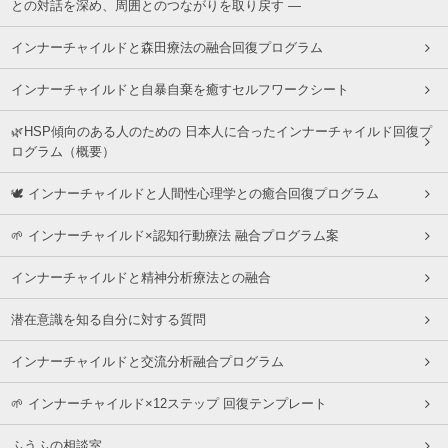
との対話を深め、周囲とのつながりを取り戻す ―
インナーチャイルドと森田療法の融合回復プログラム
インナーチャイルドと自暴自棄を癒すセルフワークシート
🌿HSP傾向のある人のための 日本人に合ったインナーチャイルド回復プ
ログラム（概要）
🕊 インナーチャイルドと人間性心理学との癒合回復プログラム
🌱 インナーチャイルド×認知行動療法 融合プログラム案
インナーチャイルドと精神分析療法との融合
潜在意識を知る自分に対する質問
インナーチャイルドと交流分析融合プログラム
🌱 インナーチャイルド×12ステップ 回復テンプレート
ふうふの相談室