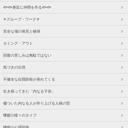
🐟🐟身近に仲間を作る🐟🐟
⚜グループ・ワーク⚜
安全な場の発見と確保
カミング・アウト
回復の苦しみは無駄ではない
気づきの出現
不健全な自我防衛が表れてくる
生き残ってきた「内なる子供」
傷ついた内なる人が作り上げる人格の型
嗜癖の様々のタイプ
嗜癖の心理回路