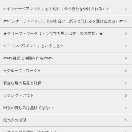
✨インナーペアレント」との別れ（今の自分を受け入れる）✨
🐟インナーチャイルド」との出会い（怒りと悲しみを受け止める）🐟
★グリーフ・ワーク（トラウマを思い出す・喪の作業）★
✨「エンパワメント」ということ✨
🐟🐟身近に仲間を作る🐟🐟
⚜グループ・ワーク⚜
安全な場の発見と確保
カミング・アウト
回復の苦しみは無駄ではない
気づきの出現