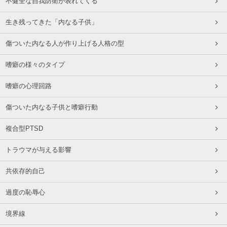
不健全な自我防衛が表れてくる
生き残ってきた「内なる子供」
傷ついた内なる人が作り上げる人格の型
嗜癖の様々のタイプ
嗜癖の心理回路
傷ついた内なる子供と嗜癖行動
複合型PTSD
トラウマが与える影響
共依存的自己
過度の恥辱心
境界線