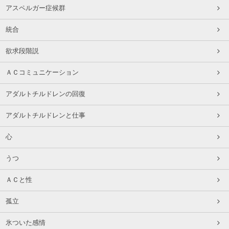
アスペルガー症候群
統合
欲求段階説
ＡＣコミュニケーション
アダルトチルドレンの回復
アダルトチルドレンと仕事
心
うつ
ＡＣと性
孤立
氷ついた感情