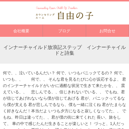
会社概要
ブログ
お問合せ
インナーチャイルド放浪記ステップ インナーチャイル
ドと詩集
何で、、泣いているんだい？ 何で、いつもパニックてるの？ 何で、
いつも、、 何で、、 そんな君を見るたびに心が反応するよ、 君
のインナーチャイルドがいかに過酷な状況で生きて来たかを、、 震
えている、、 悲しんでる、、信じきれないでいる、、 でもね、君
が信じてあげれないなら僕が信じてあげる 君が、パニックってるな
ら僕が支える 君が悲しんでるなら、僕も一緒に泣くね 君がたまらな
く好きなんだ！本当だよ いつも夕方になると寂しくなってた、、 で
もね、昨日は違ってた、、君が僕の街に来てくれた 長い、旅をし
て、 車の中で感じたんだ生きることが楽しいと！ づっと、1人だっ