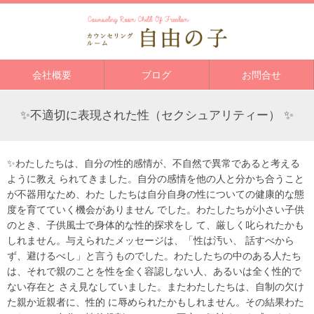
会社概要
ブログ
お問合せ
✨不適切に表現された性（セクシュアリティー） ✨
✨わたしたちは、自分の性的感情が、不自然で異常であると考える
ように教え られてきました。自分の感情を他の人と分かち合うこと
が不器用なため、わた したちは自分自身の性についての健康的な態
度を育てていく機会がありません でした。わたしたちが小さい子供
のとき、子供風士で身体的な性的探求をし て、厳しく叱られたかも
しれません。与えられたメッセージは、「性は汚い、 話すべから
ず、避けるべし」と言うものでした。わたしたちの中のある人たち
は、それで親のことを性を全く容認しない人、あるいは全く性的で
ない存在と さえ見なしていました。またわたしたちは、自制の欠け
た親か近親者に、性的 に辱められたかもしれません。その結果わた