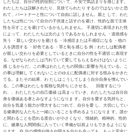
したちは、自分の性的役割につい て、不安で気詰まりを感じます。
わたしたちは誤解されたり、見捨てられたり するのではないかと恐
れて、パートナーと性について自由に話しません。親と して、わた
したちは性について自分の子供達と話すのを避け、性的な面で主体
性を示すことを避けているかもしれません。 不適切に表現された性
によって、わたしたちは次のようであるかもしれません ・道徳感を
失う ・親しい交わりを避ける ・冷感症または不感症になる ・他の
人を誘惑する ・好色である ・罪と恥を感じる 例：わたしは配偶者
が親しい交わりを必要としているときに自分の性を不適切 に表現す
る。なぜならわたしは汚れていて愛してもらえるわけはないように
感 じるからだ。この事はわたしたちの関係に影響を与えている。こ
の事は理解し てくれないことのゆえに配偶者に対する恨みをかきた
てる。またその結果、わ たしはこうしてしまう自分自身を憎んでい
る。この事はわたしを孤独な気持ち にさせる。 回復するにつ
れ、、わたしたちの自己価値 は高まっていき、わたしたちは自分自
身を価値ある者とみなすようになりま す。自分を愛する気持ちと、
自分を気遣う能力が増大するにつれて、自分を愛 し、大切にしてい
る健康的な人たちと一緒にいることを求めるようになりま す。誰か
と関わることを恐れる度合いが小さくなり、情緒的、精神的、性的
に、健康な人間関係に入っていく準備が以前よりもできるようにな
ります。自 分の感情や強さや弱さを分かち合っても、もっと安全に