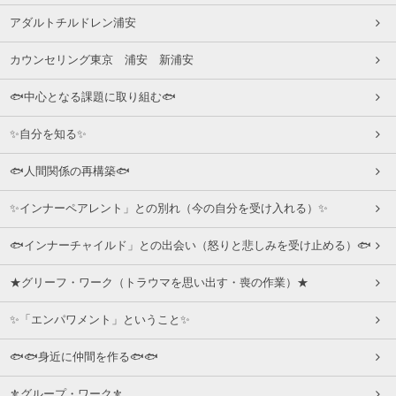
アダルトチルドレン浦安
カウンセリング東京 浦安 新浦安
🐟中心となる課題に取り組む🐟
✨自分を知る✨
🐟人間関係の再構築🐟
✨インナーペアレント」との別れ（今の自分を受け入れる）✨
🐟インナーチャイルド」との出会い（怒りと悲しみを受け止める）🐟
★グリーフ・ワーク（トラウマを思い出す・喪の作業）★
✨「エンパワメント」ということ✨
🐟🐟身近に仲間を作る🐟🐟
⚜グループ・ワーク⚜