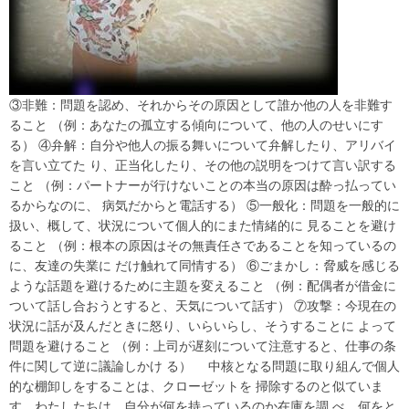
③非難：問題を認め、それからその原因として誰か他の人を非難す
ること （例：あなたの孤立する傾向について、他の人のせいにす
る） ④弁解：自分や他人の振る舞いについて弁解したり、アリバイ
を言い立てた り、正当化したり、その他の説明をつけて言い訳する
こと （例：パートナーが行けないことの本当の原因は酔っ払ってい
るからなのに、 病気だからと電話する） ⑤一般化：問題を一般的に
扱い、概して、状況について個人的にまた情緒的に 見ることを避け
ること （例：根本の原因はその無責任さであることを知っているの
に、友達の失業に だけ触れて同情する） ⑥ごまかし：脅威を感じる
ような話題を避けるために主題を変えること （例：配偶者が借金に
ついて話し合おうとすると、天気について話す） ⑦攻撃：今現在の
状況に話が及んだときに怒り、いらいらし、そうすることに よって
問題を避けること （例：上司が遅刻について注意すると、仕事の条
件に関して逆に議論しかけ る） 中核となる問題に取り組んで個人
的な棚卸しをすることは、クローゼットを 掃除するのと似ていま
す。わたしたちは、自分が何を持っているのか在庫を調 べ、何をと