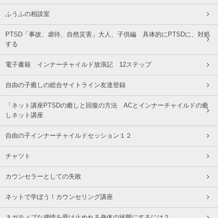
ふうふの相談室
PTSD「事故、虐待、自然災害」大人、子供編 具体的にPTSDに、対処
する
電子書籍 インナーチャイルド放浪記 12ステップ
自由の子癒しの総合サイトライン友達登録
「ネット講座PTSDの癒しと回復の方法 ACとインナーチャイルドの癒
しネット講座
自由の子インナーチャイルドセッション１２
チャツト
カウンセラーとしての失敗
ネットで学ぼう！カウンセリング講座
ネガティブな感情を受け止めれる身体の状態にするには？