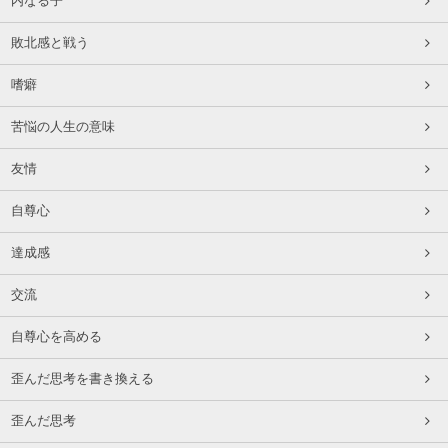
内なる子
敗北感と戦う
嗜癖
苦悩の人生の意味
友情
自尊心
達成感
交流
自尊心を高める
歪んだ思考を書き換える
歪んだ思考