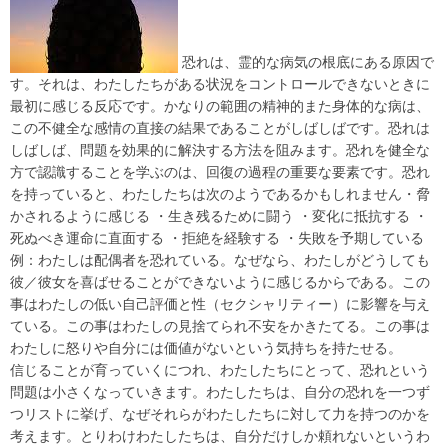
恐れは、霊的な病気の根底にある原因で
す。それは、わたしたちがある状況をコントロールできないときに
最初に感じる反応です。かなりの範囲の精神的また身体的な病は、
この不健全な感情の直接の結果であることがしばしばです。恐れは
しばしば、問題を効果的に解決する方法を阻みます。恐れを健全な
方で認識することを学ぶのは、回復の過程の重要な要素です。恐れ
を持っていると、わたしたちは次のようであるかもしれません・脅
かされるように感じる ・生き残るために闘う ・変化に抵抗する ・
死ぬべき運命に直面する ・拒絶を経験する ・失敗を予期している
例：わたしは配偶者を恐れている。なぜなら、わたしがどうしても
彼／彼女を喜ばせることができないように感じるからである。この
事はわたしの低い自己評価と性（セクシャリティー）に影響を与え
ている。この事はわたしの見捨てられ不安をかきたてる。この事は
わたしに怒りや自分には価値がないという気持ちを持たせる。
信じることが育っていくにつれ、わたしたちにとって、恐れという
問題は小さくなっていきます。わたしたちは、自分の恐れを一つず
つリストに挙げ、なぜそれらがわたしたちに対して力を持つのかを
考えます。とりわけわたしたちは、自分だけしか頼れないというわ