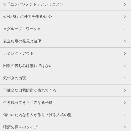
✨「エンパワメント」ということ✨
🐟🐟身近に仲間を作る🐟🐟
⚜グループ・ワーク⚜
安全な場の発見と確保
カミング・アウト
回復の苦しみは無駄ではない
気づきの出現
不健全な自我防衛が表れてくる
生き残ってきた「内なる子供」
傷ついた内なる人が作り上げる人格の型
嗜癖の様々のタイプ