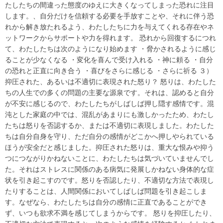
たしたちの間違った態度のゆえに大きくなってしまった恐れに注目
します。、自分だけを信頼する必要を手放すことや、それに伴う恐
れから解き放たれるよう、わたしたちに力を与えてくれる存在やネ
ットワークからサポートや力を得れます。 恐れから回復するにつれ
て、わたしたちは次のようになり始めます ・脅かされるように感じ
ることが少なくなる ・変化を喜んで受け入れる ・神に頼る ・自分
の恐れと正直に向き合う ・喜びをさらに感じる ・さらに祈る ３）
抑圧された、あるいは不適切に表現された怒り？ 怒りは、わたした
ちの人生での多くの問題の主要な源泉です。それは、認めると自分
が不安に感じるので、わたしたちがしばしば押し隠す感情です。混
沌とした家庭の中では、混乱があまりにも激しかったため、わたし
たちは怒りを否認するか、または不適切に表現しました。わたした
ちは自分自身を守り、ただ自分の感情がどこかへ押しやられている
ほうが安全だと感じました。抑圧された怒りは、重大な恨みや抑う
つにつながりかねないことに、わたしたちは気づいていませんでし
た。それはストレスに関係のある病気に発展しかねない身体的な症
状を引き起こすのです。怒りを否認したり、不適切な方法で表現し
たりすることは、人間関係においてしばしば問題を引き起こしま
す。なぜなら、わたしたちは自分の感情に正直であることができ
ず、いつも欲求不満を感じてしまうからです。 怒りを抑圧したり、