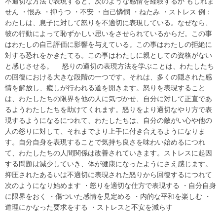
不適切な方法で表現すると、次のような感情を経験するか もしれま
せん ・恨み ・抑うつ ・不安 ・自己憐憫 ・ねたみ ・ストレス 例：
わたしは、息子に対して怒りを不適切に表現している。なぜなら、
彼の行動によって恥ずかしい思いをさせられているからだ。この事
はわたしの自己評価に影響を与えている。この事はわたしの拒絶に
対する恐れをかきたてる。この事はわたしに親としての資格がない
と感じさせる。 怒りの適切の表現方法を学ぶことは、わたしたち
の回復における大きな段階の一つです。それは、多くの隠された感
情を解放し、癒しが行われる道を開きます。怒りを表現すること
は、わたしたちの限界を他の人に気づかせ、自分に対して正直であ
るようわたしたちを助けてくれます。怒りをより適切なやり方で表
現するようになるにつれて、わたしたちは、自分の敵がい心や他の
人の怒りに対して、それまでより上手に付き合えるようになりま
す。自分自身を表現することで気持ち良さを味わい始めるにつれ
て、わたしたちの人間関係は改善されていきます。ストレスに起因
する問題は減少していき、体が健康になったようにさえ感じます。
抑圧されたあるいは不適切に表現された怒りから回復するにつれて
次のようになり始めます ・怒りを適切な仕方で表現する ・自分自身
に限界をおく ・傷ついた感情を見定める ・内的な平和を楽しむ ・
道理にかなった要求をする ・ストレスと不安を減らす