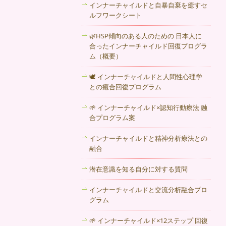
インナーチャイルドと自暴自棄を癒すセ
恋愛やご夫婦のコミュニケーションは多
ルフワークシート
くの人にとって、生涯にわたって課題に
なる大切なテーマだと思います。時には
🌿HSP傾向のある人のための 日本人に
ご家族や友人にお話し出来ないようなこ
合ったインナーチャイルド回復プログラ
ともあると思います。そんな時には、秋
ム（概要）
田のカウンセリング 音楽カフェ 自由の
子 !までご相談ください。
🕊 インナーチャイルドと人間性心理学
との癒合回復プログラム
2017年11月1日
🌱 インナーチャイルド×認知行動療法 融
心の中でもやもやしている悩み、話すこ
合プログラム案
とでラクになる場合もあります。心理カ
ウンセリング 秋田のカウンセリングルー
インナーチャイルドと精神分析療法との
ム 自由の子まで、お気軽にご相談くだ
融合
さい。
潜在意識を知る自分に対する質問
2017年10月25日
インナーチャイルドと交流分析融合プロ
いじめや引きこもり、登校拒否…お子様
グラム
のお悩みもご相談ください。相談方法は
メールや電話でも可能です。秋田のカウ
🌱 インナーチャイルド×12ステップ 回復