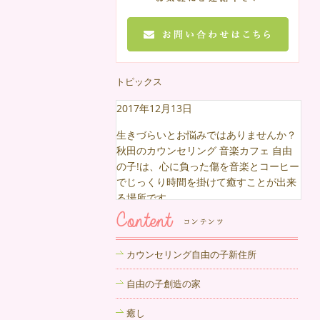
トピックス
2017年12月13日
生きづらいとお悩みではありませんか？
秋田のカウンセリング 音楽カフェ 自由
の子!は、心に負った傷を音楽とコーヒー
でじっくり時間を掛けて癒すことが出来
る場所です。
2017年12月6日
心の中でもやもやしている悩み、話すこ
カウンセリング自由の子新住所
とでラクになる場合もあります。心理カ
ウンセリング 千葉のカウンセリングルー
自由の子創造の家
ムまでお気軽にどうぞ。
癒し