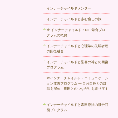
2017年11月29日
インナーチャイルドメンター
仕事、恋愛、人間関係、自分自身・・・
秋田のカウンセリング 音楽カフェ 自由
インナーチャイルドと歩む癒しの旅
の子 !はあなたの悩み、心の声に真剣に
耳を傾けます。
🔷 インナーチャイルド × NLP融合プロ
グラムの概要
2017年11月21日
インナーチャイルドと心理学の先駆者達
秋田市にある自由の子は心に深く傷を持
の回復融合
った人の苦しみや痛みを共有し凍りつい
てしまった心を溶かす手伝いを行ってい
インナーチャイルドと聖書の神との回復
るカウンセリングルームです。
プログラム
2017年11月15日
🌱インナーチャイルド・コミュニケーシ
ョン改善プログラム ― 自分自身との対
生きていると、つらいことが沢山あると
話を深め、周囲とのつながりを取り戻す
思います。今、壁にぶつかってしまって
―
いる方は、秋田のプロのカウンセリング
サービスを活用しましょう。
インナーチャイルドと森田療法の融合回
復プログラム
2017年11月9日