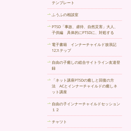
ンセリングルームまでお気軽にどうぞ。
テンプレート
2017年10月18日
ふうふの相談室
対人関係の悩み、生活環境の変化など私
PTSD「事故、虐待、自然災害」大人、
たちは毎日ストレス社会と戦っていま
子供編 具体的にPTSDに、対処する
す。毎日気分が良くない、不安や悲哀感
に襲われる、そのような方は秋田のカウ
電子書籍 インナーチャイルド放浪記
ンセリングルームでご相談ください。
12ステップ
2017年10月11日
自由の子癒しの総合サイトライン友達登
録
日々、生きづらさを抱えていたり、人間
関係を上手く構築できないといった悩み
「ネット講座PTSDの癒しと回復の方
をお持ちの方も多いと思います。その苦
法 ACとインナーチャイルドの癒しネ
しみの元は何かに気付き、乗り越えてい
ット講座
くためのサポートを秋田のカウンセリン
グ 音楽カフェ 自由の子 !では行っていま
自由の子インナーチャイルドセッション
す。
１２
2017年10月4日
チャツト
自分は価値がない、死にたい、消えた