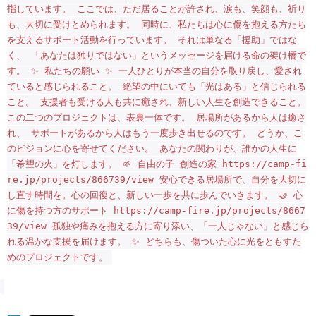
指しています。 ここでは、ただ居ることが許され、涙も、笑顔も、祈り
も、大切に受けとめられます。 同時に、私たちは心に傷を抱える方たち
を支えるサポート活動を行っています。 それは単なる「援助」ではな
く、 「あなたは独りではない」というメッセージを届ける命の架け橋で
す。 ✨ 私たちの願い ✨ 一人ひとりが本当の自分を取り戻し、愛され
ていると感じられること。 絶望の中にいても「光はある」と信じられる
こと。 支援者も受ける人も共に癒され、新しい人生を創造できること。
この二つのプロジェクトは、表裏一体です。 居場所があるから人は癒さ
れ、 サポートがあるから人はもう一度歩き出せるのです。 どうか、こ
のビジョンに心を寄せてください。 あなたの関わりが、誰かの人生に
「希望の火」を灯します。 🌱 自由の子 創造の家 https://camp-fi
re.jp/projects/866739/view 安心できる居場所で、自分を大切に
し直す時間を。心の回復と、新しい一歩を共に歩んでいきます。 🤝 心
に傷を持つ方のサポート https://camp-fire.jp/projects/8667
39/view 孤独や痛みを抱える方に寄り添い、「一人じゃない」と感じら
れる温かな支援を届けます。 ✨ どちらも、傷ついた心に光をともすた
めのプロジェクトです。