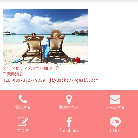
カウンセリングルーム自由の子
千葉県浦安市
TEL 080-3327-9339 jiyunoko77@gmail.com
電話する
地図を見る
メールする
ブログ
facebook
LINE