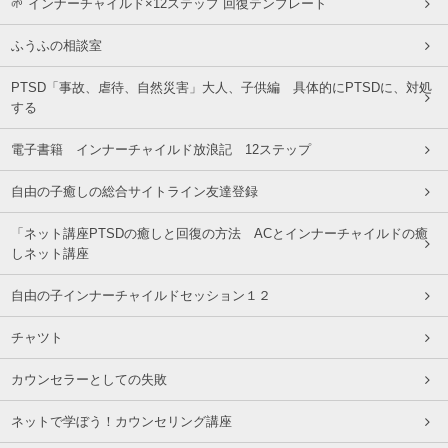
🌱 インナーチャイルド×12ステップ 回復テンプレート
ふうふの相談室
PTSD「事故、虐待、自然災害」大人、子供編 具体的にPTSDに、対処
する
電子書籍 インナーチャイルド放浪記 12ステップ
自由の子癒しの総合サイトライン友達登録
「ネット講座PTSDの癒しと回復の方法 ACとインナーチャイルドの癒
しネット講座
自由の子インナーチャイルドセッション１２
チャツト
カウンセラーとしての失敗
ネットで学ぼう！カウンセリング講座