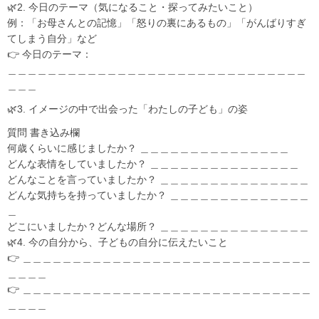
🌿2. 今日のテーマ（気になること・探ってみたいこと）
例：「お母さんとの記憶」「怒りの裏にあるもの」「がんばりすぎ
てしまう自分」など
👉 今日のテーマ：
＿＿＿＿＿＿＿＿＿＿＿＿＿＿＿＿＿＿＿＿＿＿＿＿＿＿＿＿＿＿
＿＿＿
🌿3. イメージの中で出会った「わたしの子ども」の姿
質問 書き込み欄
何歳くらいに感じましたか？ ＿＿＿＿＿＿＿＿＿＿＿＿＿＿＿
どんな表情をしていましたか？ ＿＿＿＿＿＿＿＿＿＿＿＿＿＿＿
どんなことを言っていましたか？ ＿＿＿＿＿＿＿＿＿＿＿＿＿＿＿
どんな気持ちを持っていましたか？ ＿＿＿＿＿＿＿＿＿＿＿＿＿＿
＿
どこにいましたか？どんな場所？ ＿＿＿＿＿＿＿＿＿＿＿＿＿＿＿
🌿4. 今の自分から、子どもの自分に伝えたいこと
👉 ＿＿＿＿＿＿＿＿＿＿＿＿＿＿＿＿＿＿＿＿＿＿＿＿＿＿＿＿＿
＿＿＿＿
👉 ＿＿＿＿＿＿＿＿＿＿＿＿＿＿＿＿＿＿＿＿＿＿＿＿＿＿＿＿＿
＿＿＿＿