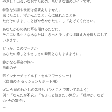
やさしく出会いなおすための、ちいさな旅のガイドです。
特別な知識や技術は必要ありません。
感じたこと、浮かんだこと、心に触れたことを
ただそのまま、ことばや色やかたちにしてあげてください。
あなたが心の奥に耳を傾けるたびに、
そこにいる小さなあなたは、きっと少しずつほほえみを取り戻して
いきます。
どうか、このワークが
あなたの癒しとやさしさの時間となりますように。
静かなる再会の旅へ──
自由の子
🧸インナーチャイルド・セルフワークシート
《自由の子 セッションサポート用》
🌿1. 今日のわたしの気持ち（ひとことで書いてみよう）
例：「なんだか不安」「ちょっと泣きたい気分」「穏やか」など
👉 今の気持ち： ＿＿＿＿＿＿＿＿＿＿＿＿＿＿＿＿＿＿＿＿＿＿
＿