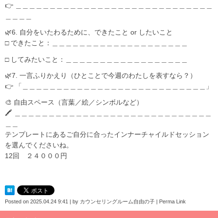
👉 ＿＿＿＿＿＿＿＿＿＿＿＿＿＿＿＿＿＿＿＿＿＿＿＿＿＿＿＿＿
＿＿＿＿
🌿6. 自分をいたわるために、できたこと or したいこと
□ できたこと：＿＿＿＿＿＿＿＿＿＿＿＿＿＿＿＿＿＿＿＿
□ してみたいこと：＿＿＿＿＿＿＿＿＿＿＿＿＿＿＿＿＿＿
🌿7. 一言ふりかえり（ひとことで今週のわたしを表すなら？）
👉 「＿＿＿＿＿＿＿＿＿＿＿＿＿＿＿＿＿＿＿＿＿＿＿＿＿＿＿」
🎨 自由スペース（言葉／絵／シンボルなど）
🖍️ ＿＿＿＿＿＿＿＿＿＿＿＿＿＿＿＿＿＿＿＿＿＿＿＿＿＿＿＿＿
＿＿
テンプレートにあるご自分に合ったインナーチャイルドセッション
を選んでくださいね。
12回 ２４０００円
Posted on
2025.04.24 9:41
|
by
カウンセリングルーム自由の子
|
Perma Link