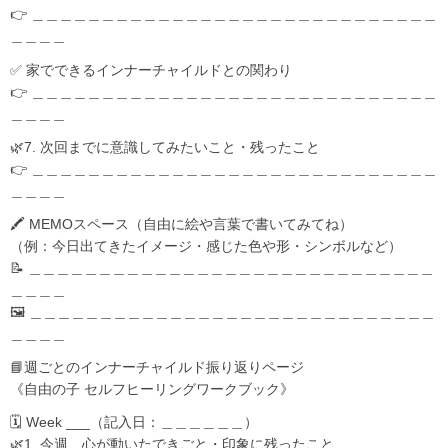
👉 ＿＿＿＿＿＿＿＿＿＿＿＿＿＿＿＿＿＿＿＿＿＿＿＿＿＿＿＿＿
＿＿＿＿
✅ 家でできるインナーチャイルドとの関わり
👉 ＿＿＿＿＿＿＿＿＿＿＿＿＿＿＿＿＿＿＿＿＿＿＿＿＿＿＿＿＿
＿＿＿＿
🌿7. 次回までに意識してみたいこと・残ったこと
👉 ＿＿＿＿＿＿＿＿＿＿＿＿＿＿＿＿＿＿＿＿＿＿＿＿＿＿＿＿＿
＿＿＿＿
🖍 MEMOスペース（自由に絵や言葉で書いてみてね）
（例：今日出てきたイメージ・感じた色や形・シンボルなど）
📝 ＿＿＿＿＿＿＿＿＿＿＿＿＿＿＿＿＿＿＿＿＿＿＿＿＿＿＿＿＿
＿＿＿＿
🖼️ ＿＿＿＿＿＿＿＿＿＿＿＿＿＿＿＿＿＿＿＿＿＿＿＿＿＿＿＿＿
＿＿＿＿
📘週ごとのインナーチャイルド振り返りページ
《自由の子 セルフヒーリングワークブック》
🗓 Week ___（記入日：＿＿＿＿＿＿）
🌿1. 今週、心が動いたできごと・印象に残ったこと