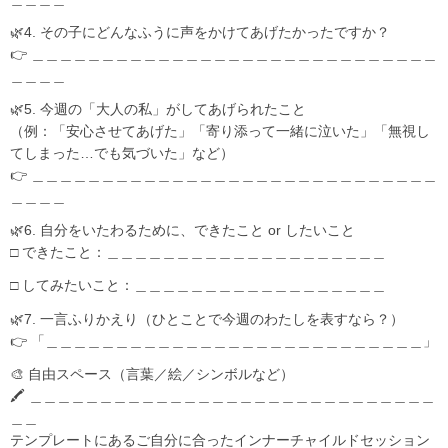
🌿4. その子にどんなふうに声をかけてあげたかったですか？
👉 ＿＿＿＿＿＿＿＿＿＿＿＿＿＿＿＿＿＿＿＿＿＿＿＿＿＿＿＿＿
＿＿＿＿
🌿5. 今週の「大人の私」がしてあげられたこと
（例：「安心させてあげた」「寄り添って一緒に泣いた」「無視し
てしまった…でも気づいた」など）
👉 ＿＿＿＿＿＿＿＿＿＿＿＿＿＿＿＿＿＿＿＿＿＿＿＿＿＿＿＿＿
＿＿＿＿
🌿6. 自分をいたわるために、できたこと or したいこと
□ できたこと：＿＿＿＿＿＿＿＿＿＿＿＿＿＿＿＿＿＿＿＿
□ してみたいこと：＿＿＿＿＿＿＿＿＿＿＿＿＿＿＿＿＿＿
🌿7. 一言ふりかえり（ひとことで今週のわたしを表すなら？）
👉 「＿＿＿＿＿＿＿＿＿＿＿＿＿＿＿＿＿＿＿＿＿＿＿＿＿＿＿」
🎨 自由スペース（言葉／絵／シンボルなど）
🖍️ ＿＿＿＿＿＿＿＿＿＿＿＿＿＿＿＿＿＿＿＿＿＿＿＿＿＿＿＿＿
＿＿
テンプレートにあるご自分に合ったインナーチャイルドセッション